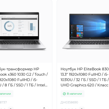
бук-трансформер HP
Ноутбук HP EliteBook 830
Book x360 1030 G2 / Touch /
13.3” 1920x1080 FullHD / i5-
1920x1080 FullHD / i5-
10310U / 32 ГБ / SSD / 1 ТБ /
/ 8 ГБ / SSD / 1 ТБ / Intel
UHD Graphics 620 / Класс
aphics 620 / Класс Б
наличии
В наличии
8737
ДН0358690