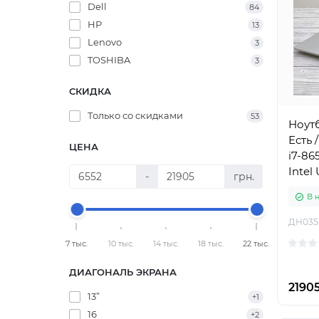
Dell
84
HP
13
Lenovo
3
TOSHIBA
3
СКИДКА
Только со cкидками
53
Ноутб
Есть /
ЦЕНА
i7-865
Intel
-
грн.
А-
В 
ДН035
7 тыс.
10 тыс.
14 тыс.
18 тыс.
22 тыс.
ДИАГОНАЛЬ ЭКРАНА
21905
13”
+1
16
+2