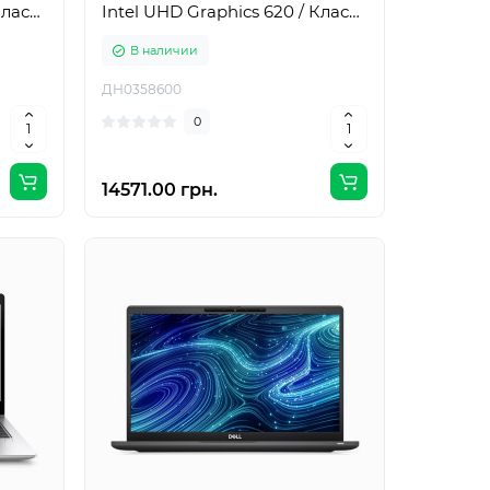
Класс
Intel UHD Graphics 620 / Класс
А-
В наличии
ДН0358600
0
14571.00 грн.