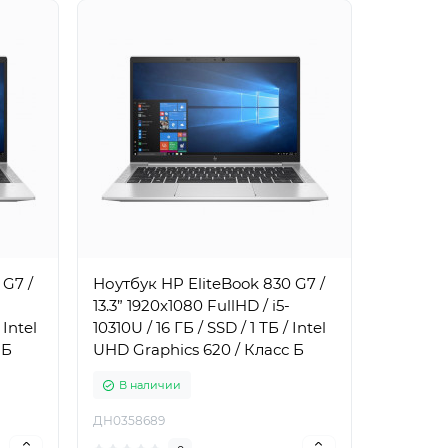
 G7 /
Ноутбук HP EliteBook 830 G7 /
13.3” 1920x1080 FullHD / i5-
 Intel
10310U / 16 ГБ / SSD / 1 ТБ / Intel
 Б
UHD Graphics 620 / Класс Б
В наличии
ДН0358689