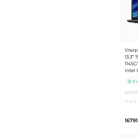
Ультр
13.3” 
1145G7
Intel 
В 
ДН035
16791