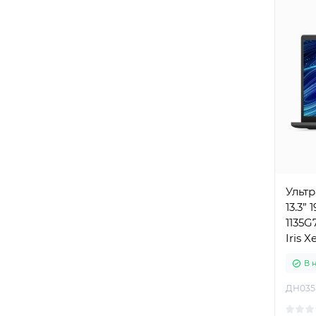
Ультр
13.3” 
1135G7
Iris X
В 
ДН035