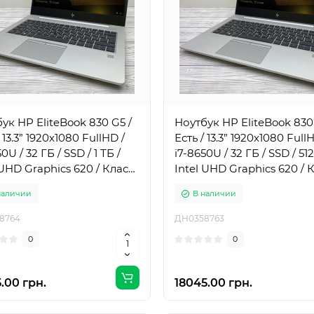
ук HP EliteBook 830 G5 /
Ноутбук HP EliteBook 830
 13.3” 1920x1080 FullHD /
Есть / 13.3” 1920x1080 Full
0U / 32 ГБ / SSD / 1 ТБ /
i7-8650U / 32 ГБ / SSD / 512
 UHD Graphics 620 / Класс
Intel UHD Graphics 620 / 
А-
наличии
В наличии
8764
ДН0358763
0
0
.00 грн.
18045.00 грн.