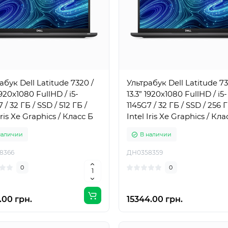
абук Dell Latitude 7320 /
Ультрабук Dell Latitude 73
1920x1080 FullHD / i5-
13.3” 1920x1080 FullHD / i5-
 / 32 ГБ / SSD / 512 ГБ /
1145G7 / 32 ГБ / SSD / 256 Г
Iris Xe Graphics / Класс Б
Intel Iris Xe Graphics / Кла
наличии
В наличии
8366
ДН0358359
0
0
.00 грн.
15344.00 грн.