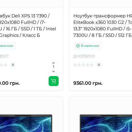
абук Dell XPS 13 7390 /
Ноутбук-трансформер H
1920x1080 FullHD / i7-
EliteBook x360 1030 G2 / T
 / 16 ГБ / SSD / 1 ТБ / Intel
13.3” 1920x1080 FullHD / i5-
raphics / Класс Б
7300U / 8 ГБ / SSD / 512 ГБ
Intel HD Graphics 620 / Кл
наличии
В наличии
8507
ДН0358500
0
0
.00 грн.
9361.00 грн.