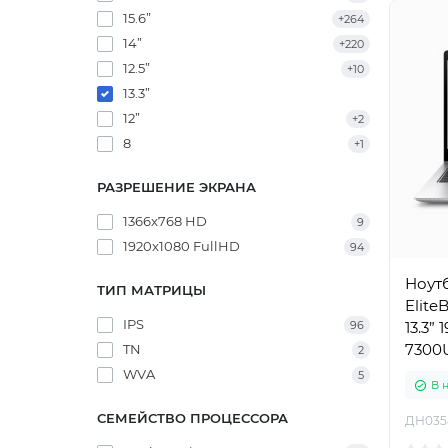
15.6”
+264
14”
+220
12.5”
+10
13.3”
12”
+2
8
+1
РАЗРЕШЕНИЕ ЭКРАНА
1366x768 HD
9
1920x1080 FullHD
94
Ноут
ТИП МАТРИЦЫ
Elite
IPS
96
13.3” 
7300U 
TN
2
HD Gr
WVA
5
В 
СЕМЕЙСТВО ПРОЦЕССОРА
ДН035