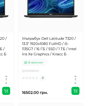
20 /
Ультрабук Dell Latitude 7320 /
13.3” 1920x1080 FullHD / i5-
Б /
1135G7 / 16 ГБ / SSD / 1 ТБ / Intel
сс Б
Iris Xe Graphics / Класс Б
В наличии
ДН0358345
0
16502.00 грн.