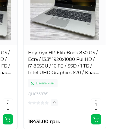
 G5 /
Ноутбук HP EliteBook 830 G5 /
HD /
Есть / 13.3” 1920x1080 FullHD /
 ГБ /
i7-8650U / 16 ГБ / SSD / 1 ТБ /
Класс
Intel UHD Graphics 620 / Класс
А-
В наличии
ДН0358761
0
18431.00 грн.