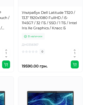
P
Ультрабук Dell Latitude 7320 /
ouch /
13.3” 1920x1080 FullHD / i5-
1145G7 / 32 ГБ / SSD / 1 ТБ / Intel
 /
Iris Xe Graphics / Класс Б
асс Б
В наличии
ДН0358367
0
19590.00 грн.