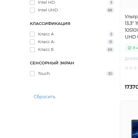
Intel HD
3
Intel UHD
88
Ультр
13.3” 
КЛАССИФИКАЦИЯ
10510U
Класс А
3
UHD G
Класс А-
31
В 
Класс Б
69
ДН035
СЕНСОРНЫЙ ЭКРАН
Touch
30
17370
Сбросить