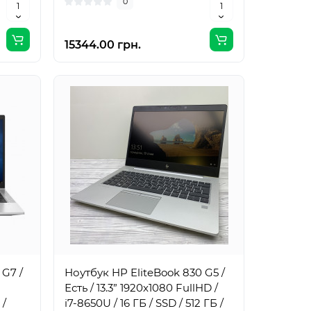
0
15344.00 грн.
 G7 /
Ноутбук HP EliteBook 830 G5 /
Есть / 13.3” 1920x1080 FullHD /
 /
i7-8650U / 16 ГБ / SSD / 512 ГБ /