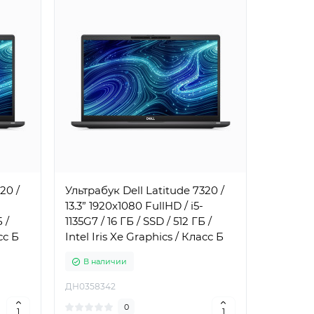
20 /
Ультрабук Dell Latitude 7320 /
13.3” 1920x1080 FullHD / i5-
 /
1135G7 / 16 ГБ / SSD / 512 ГБ /
сс Б
Intel Iris Xe Graphics / Класс Б
В наличии
ДН0358342
0