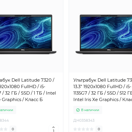
абук Dell Latitude 7320 /
Ультрабук Dell Latitude 73
1920x1080 FullHD / i5-
13.3” 1920x1080 FullHD / i5-
 / 32 ГБ / SSD / 1 ТБ / Intel
1135G7 / 32 ГБ / SSD / 512 ГБ
e Graphics / Класс Б
Intel Iris Xe Graphics / Кла
наличии
В наличии
8344
ДН0358343
0
0