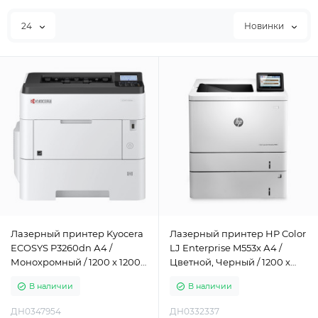
24
Новинки
Лазерный принтер Kyocera
Лазерный принтер HP Color
ECOSYS P3260dn А4 /
LJ Enterprise M553x А4 /
Монохромный / 1200 x 1200
Цветной, Черный / 1200 x
dpi
1200 dpi
В наличии
В наличии
ДН0347954
ДН0332337