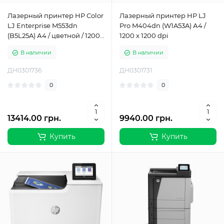
Лазерный принтер HP Color
Лазерный принтер HP LJ
LJ Enterprise M553dn
Pro M404dn (W1A53A) А4 /
(B5L25A) А4 / цветной / 1200
1200 x 1200 dpi
x 1200 dpi
В наличии
В наличии
ДН0301736
ДН0301731
0
0
13414.00 грн.
9940.00 грн.
Купить
Купить