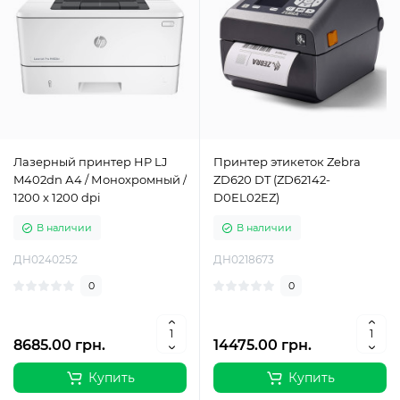
Лазерный принтер HP LJ
Принтер этикеток Zebra
M402dn А4 / Монохромный /
ZD620 DT (ZD62142-
1200 x 1200 dpi
D0EL02EZ)
В наличии
В наличии
ДН0240252
ДН0218673
0
0
8685.00 грн.
14475.00 грн.
Купить
Купить