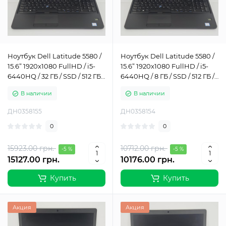
Ноутбук Dell Latitude 5580 /
Ноутбук Dell Latitude 5580 /
15.6” 1920x1080 FullHD / i5-
15.6” 1920x1080 FullHD / i5-
6440HQ / 32 ГБ / SSD / 512 ГБ /
6440HQ / 8 ГБ / SSD / 512 ГБ /
Intel HD Graphics 530 / Класс
Intel HD Graphics 530 / Класс
В наличии
В наличии
А-
А-
ДН0358155
ДН0358154
0
0
15923.00 грн.
10712.00 грн.
-5 %
-5 %
15127.00 грн.
10176.00 грн.
Купить
Купить
Акция
Акция