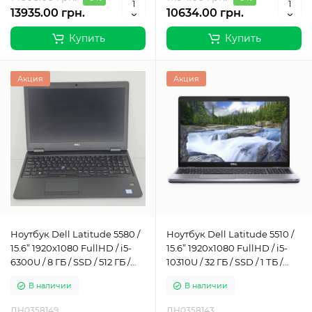
13935.00 грн.
10634.00 грн.
Купить
Купить
Акция
Акция
Ноутбук Dell Latitude 5580 /
Ноутбук Dell Latitude 5510 /
15.6” 1920x1080 FullHD / i5-
15.6” 1920x1080 FullHD / i5-
6300U / 8 ГБ / SSD / 512 ГБ /
10310U / 32 ГБ / SSD / 1 ТБ /
Intel HD Graphics 520 / Класс
Intel UHD Graphics / Класс Б
В наличии
В наличии
Б
ДН0358149
ДН0358143