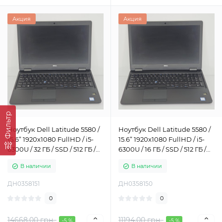
Акция
Акция
Фильтр
Ноутбук Dell Latitude 5580 /
Ноутбук Dell Latitude 5580 /
15.6” 1920x1080 FullHD / i5-
15.6” 1920x1080 FullHD / i5-
6300U / 32 ГБ / SSD / 512 ГБ /
6300U / 16 ГБ / SSD / 512 ГБ /
Intel HD Graphics 520 / Класс
Intel HD Graphics 520 / Класс
В наличии
В наличии
Б
Б
ДН0358151
ДН0358150
0
0
14668.00 грн.
11194.00 грн.
-5 %
-5 %