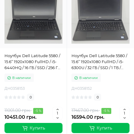
Ноутбук Dell Latitude 5580 /
Ноутбук Dell Latitude 5580 /
15.6” 1920x1080 FullHD / i5-
15.6” 1920x1080 FullHD / i5-
6440HQ / 16 ГБ / SSD / 256 ГБ /
6300U / 32 ГБ / SSD / 1 ТБ /
Intel HD Graphics 530 / Класс
Intel HD Graphics 520 / Класс
В наличии
В наличии
А-
Б
ДН0358153
ДН0358152
0
0
11001.00 грн.
17467.00 грн.
-5 %
-5 %
10451.00 грн.
16594.00 грн.
Купить
Купить