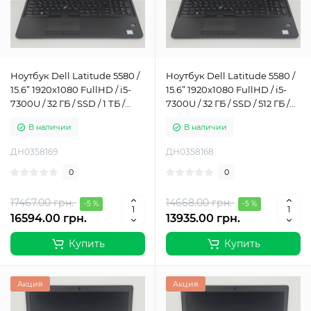
Ноутбук Dell Latitude 5580 /
Ноутбук Dell Latitude 5580 /
15.6” 1920x1080 FullHD / i5-
15.6” 1920x1080 FullHD / i5-
7300U / 32 ГБ / SSD / 1 ТБ /
7300U / 32 ГБ / SSD / 512 ГБ /
Intel HD Graphics 520 / Класс
Intel HD Graphics 520 / Класс
В наличии
В наличии
А-
А-
ДН0358169
ДН0358168
0
0
17467.00 грн.
14668.00 грн.
-5 %
-5 %
16594.00 грн.
13935.00 грн.
Купить
Купить
Акция
Акция