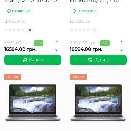
10310U / 32 ГБ / SSD / 512 ГБ /
10310U / 32 ГБ / SSD / 1 ТБ /
Intel UHD Graphics / Класс Б
Intel UHD Graphics / Класс А-
В наличии
В наличии
ДН0358142
ДН0358139
0
0
17467.00 грн.
20941.00 грн.
-5 %
-5 %
16594.00 грн.
19894.00 грн.
Купить
Купить
Акция
Акция