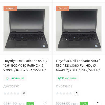
Акция
Акция
Ноутбук Dell Latitude 5580 /
Ноутбук Dell Latitude 5580 /
15.6” 1920x1080 FullHD / i5-
15.6” 1920x1080 FullHD / i5-
7300U / 16 ГБ / SSD / 256 ГБ /
6440HQ / 8 ГБ / SSD / 512 ГБ /
Intel HD Graphics 520 / Класс
Intel HD Graphics 530 / Класс
В наличии
В наличии
А-
Б
ДН0358165
ДН0358164
0
0
9264.00 грн.
10036.00 грн.
-5 %
-5 %