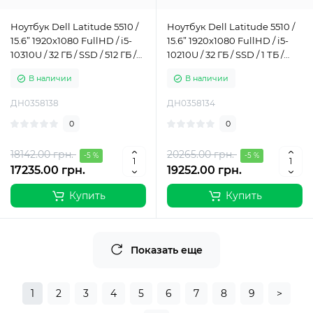
Ноутбук Dell Latitude 5510 /
Ноутбук Dell Latitude 5510 /
15.6” 1920x1080 FullHD / i5-
15.6” 1920x1080 FullHD / i5-
10310U / 32 ГБ / SSD / 512 ГБ /
10210U / 32 ГБ / SSD / 1 ТБ /
Intel UHD Graphics / Класс А-
Intel UHD Graphics / Класс Б
В наличии
В наличии
ДН0358138
ДН0358134
0
0
18142.00 грн.
20265.00 грн.
-5 %
-5 %
17235.00 грн.
19252.00 грн.
Купить
Купить
Показать еще
1
2
3
4
5
6
7
8
9
>