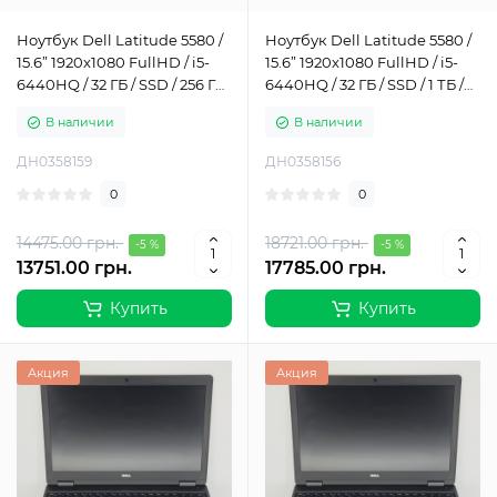
Ноутбук Dell Latitude 5580 /
Ноутбук Dell Latitude 5580 /
15.6” 1920x1080 FullHD / i5-
15.6” 1920x1080 FullHD / i5-
6440HQ / 32 ГБ / SSD / 256 ГБ
6440HQ / 32 ГБ / SSD / 1 ТБ /
/ Intel HD Graphics 530 /
Intel HD Graphics 530 / Класс
В наличии
В наличии
Класс А-
А-
ДН0358159
ДН0358156
0
0
14475.00 грн.
18721.00 грн.
-5 %
-5 %
13751.00 грн.
17785.00 грн.
Купить
Купить
Акция
Акция