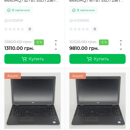
6440HQ / 32 ГБ / SSD / 256 ГБ
6440HQ / 16 ГБ / SSD / 256 ГБ /
/ Intel HD Graphics 530 /
Intel HD Graphics 530 / Класс
В наличии
В наличии
Класс Б
Б
ДН0358161
ДН0358160
0
0
13800.00 грн.
10326.00 грн.
-5 %
-5 %
13110.00 грн.
9810.00 грн.
Купить
Купить
Акция
Акция