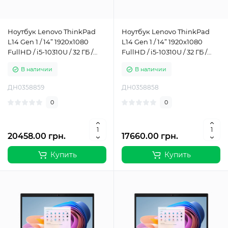
Ноутбук Lenovo ThinkPad
Ноутбук Lenovo ThinkPad
L14 Gen 1 / 14” 1920x1080
L14 Gen 1 / 14” 1920x1080
FullHD / i5-10310U / 32 ГБ /
FullHD / i5-10310U / 32 ГБ /
SSD / 1 ТБ / Intel UHD
SSD / 512 ГБ / Intel UHD
В наличии
В наличии
Graphics / Класс Б
Graphics / Класс Б
ДН0358859
ДН0358858
0
0
20458.00 грн.
17660.00 грн.
Купить
Купить