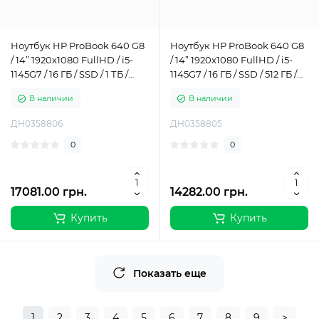
Ноутбук HP ProBook 640 G8
Ноутбук HP ProBook 640 G8
/ 14” 1920x1080 FullHD / i5-
/ 14” 1920x1080 FullHD / i5-
1145G7 / 16 ГБ / SSD / 1 ТБ /
1145G7 / 16 ГБ / SSD / 512 ГБ /
Intel Iris Xe Graphics / Класс Б
Intel Iris Xe Graphics / Класс Б
В наличии
В наличии
ДН0358806
ДН0358805
0
0
17081.00 грн.
14282.00 грн.
Купить
Купить
Показать еще
1
2
3
4
5
6
7
8
9
>