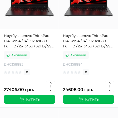
Ноутбук Lenovo ThinkPad
Ноутбук Lenovo ThinkPad
L14 Gen 4 / 14” 1920x1080
L14 Gen 4 / 14” 1920x1080
FullHD / i5-1345U / 32 ГБ / SSD
FullHD / i5-1345U / 32 ГБ / SSD
/ 1 ТБ / Intel Iris Xe Graphics /
/ 512 ГБ / Intel Iris Xe Graphics
В наличии
В наличии
Класс Б
/ Класс Б
ДН0358885
ДН0358884
0
0
27406.00 грн.
24608.00 грн.
Купить
Купить