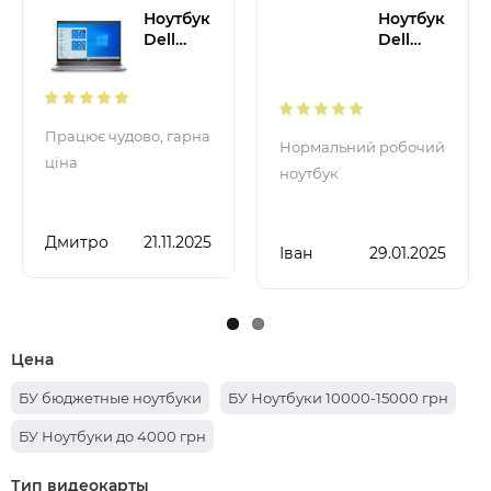
Ноутбук
Ноутбук
Dell
Dell
Latitude
Latitude
5320 /
E7470 /
13.3”
14”
1920x1080
1920x1080
Працює чудово, гарна
Нормальний робочий
FullHD /
FullHD /
ціна
ноутбук
i5-
i5-
1145G7 /
6300U /
16 ГБ /
8 ГБ /
SSD /
SSD 128
Дмитро
21.11.2025
Іван
29.01.2025
512 ГБ /
ГБ /
Intel Iris
Intel HD
Xe
Graphics
Graphics
5500 /
/ Класс
Класс Б
Б
Цена
БУ бюджетные ноутбуки
БУ Ноутбуки 10000-15000 грн
БУ Ноутбуки до 4000 грн
Тип видеокарты