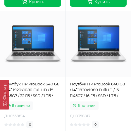
Купить
Купить
Ноутбук HP ProBook 640 G8
Ноутбук HP ProBook 640 G8
Фильтр
/ 14” 1920x1080 FullHD / i5-
/ 14” 1920x1080 FullHD / i5-
1145G7 / 32 ГБ / SSD / 1 ТБ /
1145G7 / 16 ГБ / SSD / 1 ТБ /
Intel Iris Xe Graphics / Класс Б
Intel Iris Xe Graphics / Класс Б
В наличии
В наличии
ДН0358814
ДН0358813
0
0