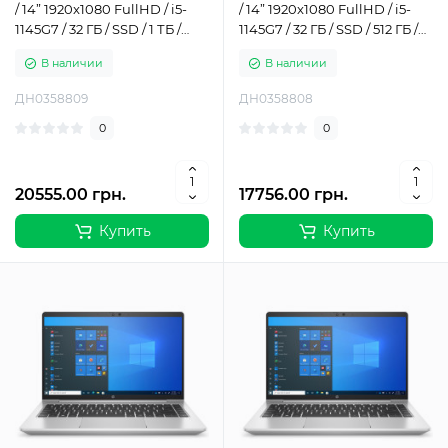
/ 14” 1920x1080 FullHD / i5-
/ 14” 1920x1080 FullHD / i5-
1145G7 / 32 ГБ / SSD / 1 ТБ /
1145G7 / 32 ГБ / SSD / 512 ГБ /
Intel Iris Xe Graphics / Класс Б
Intel Iris Xe Graphics / Класс Б
В наличии
В наличии
ДН0358809
ДН0358808
0
0
20555.00 грн.
17756.00 грн.
Купить
Купить