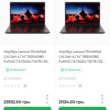
Ноутбук Lenovo ThinkPad
Ноутбук Lenovo ThinkPad
L14 Gen 4 / 14” 1920x1080
L14 Gen 4 / 14” 1920x1080
FullHD / i5-1345U / 16 ГБ / SSD
FullHD / i5-1345U / 16 ГБ / SSD
/ 1 ТБ / Intel Iris Xe Graphics /
/ 512 ГБ / Intel Iris Xe Graphics
В наличии
В наличии
Класс Б
/ Класс Б
ДН0358883
ДН0358882
0
0
23932.00 грн.
21134.00 грн.