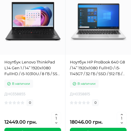
Ноутбук Lenovo ThinkPad
Ноутбук HP ProBook 640 G8
L14 Gen 1 / 14” 1920x1080
/ 14” 1920x1080 FullHD / i5-
FullHD / i5-10310U / 8 ГБ / SSD
1145G7 / 32 ГБ / SSD / 512 ГБ /
/ 512 ГБ / Intel UHD Graphics /
Intel Iris Xe Graphics / Класс Б
В наличии
В наличии
Класс Б
ДН0358855
ДН0358815
0
0
12449.00 грн.
18046.00 грн.