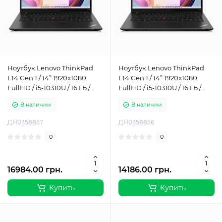
Ноутбук Lenovo ThinkPad
Ноутбук Lenovo ThinkPad
L14 Gen 1 / 14” 1920x1080
L14 Gen 1 / 14” 1920x1080
FullHD / i5-10310U / 16 ГБ /
FullHD / i5-10310U / 16 ГБ /
SSD / 1 ТБ / Intel UHD
SSD / 512 ГБ / Intel UHD
В наличии
В наличии
Graphics / Класс Б
Graphics / Класс Б
ДН0358857
ДН0358856
0
0
16984.00 грн.
14186.00 грн.
Купить
Купить