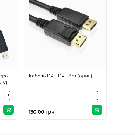
тера
Кабель DP - DP 1.8m (ориг.)
Кабель 
12V)
(ориг.)
130.00 грн.
183.00 