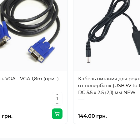
ь VGA - VGA 1,8m (ориг.)
Кабель питания для роу
от повербанк (USB 5V to 
DC 5.5 x 2.5 (2,1) мм NEW
 грн.
144.00 грн.