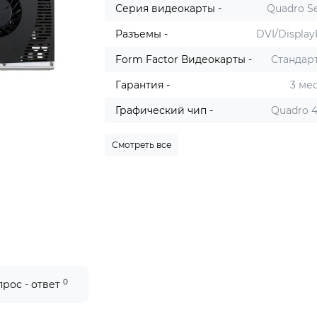
Серия видеокарты -
Quadro Se
Разъемы -
DVI/Display
Form Factor Видеокарты -
Стандар
Гарантия -
3 ме
Графический чип -
Quadro 
Смотреть все
0
прос - ответ