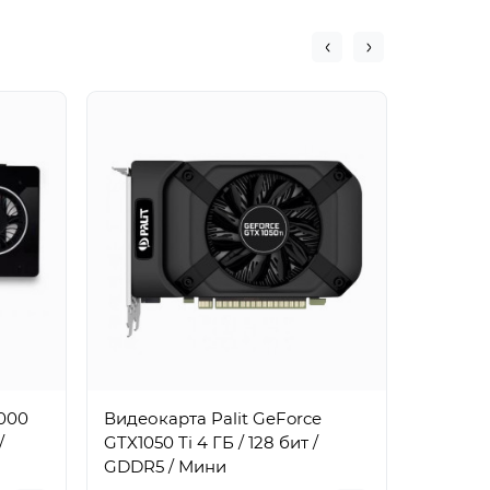
000
Видеокарта Palit GeForce
Видеок
/
GTX1050 Ti 4 ГБ / 128 бит /
P2200 5G
GDDR5 / Мини
GDDR5X