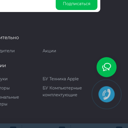
Подписаться
ительно
дители
Акции
рии
буки
БУ Техника Apple
торы
БУ Компьютерные
комплектующие
ональные
еры