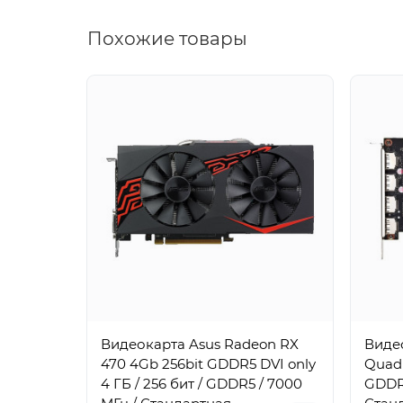
Похожие товары
Видеокарта Asus Radeon RX
Видео
470 4Gb 256bit GDDR5 DVI only
Quadr
4 ГБ / 256 бит / GDDR5 / 7000
GDDR5