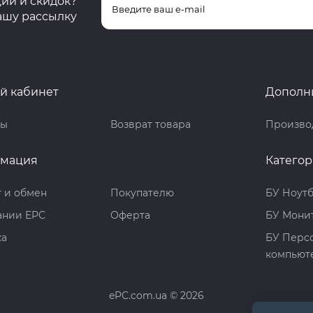
ций и скидок?
ашу рассылку
й кабинет
Дополн
ты
Возврат товара
Произво
мация
Катего
 и обмен
Покупателю
БУ Ноут
ании EPC
Оферта
БУ Мони
ка
БУ Перс
компьют
ePC.com.ua © 2026