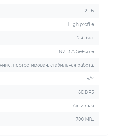
2 ГБ
High profile
256 бит
NVIDIA GeForce
яние, протестирован, стабильная работа.
Б/У
GDDR5
Активная
700 МГц