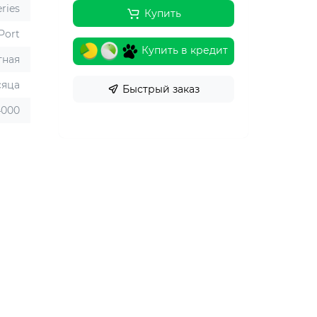
ries
Купить
Port
Купить в кредит
тная
сяца
Быстрый заказ
4000