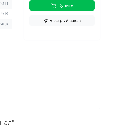
240 В
Купить
19 В
Быстрый заказ
сяца
инал"