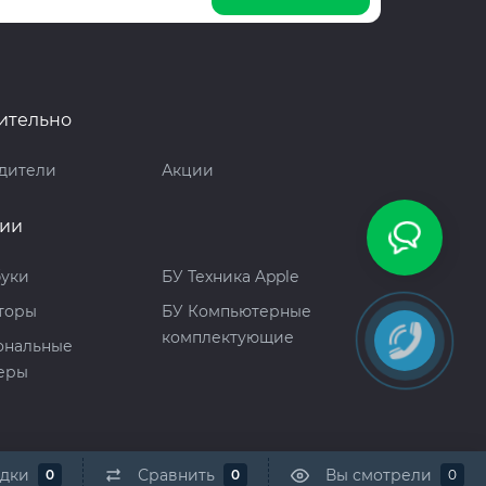
ительно
дители
Акции
рии
буки
БУ Техника Apple
торы
БУ Компьютерные
комплектующие
ональные
еры
адки
Сравнить
Вы смотрели
0
0
0