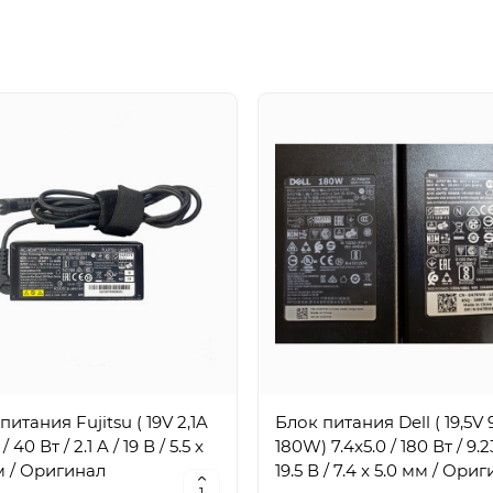
питания Fujitsu ( 19V 2,1A
Блок питания Dell ( 19,5V 
 40 Вт / 2.1 A / 19 В / 5.5 x
180W) 7.4x5.0 / 180 Вт / 9.2
м / Оригинал
19.5 В / 7.4 x 5.0 мм / Ори