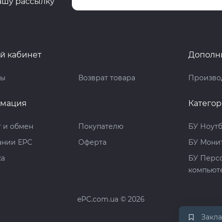
ашу рассылку
й кабинет
Дополн
ты
Возврат товара
Произво
мация
Катего
 и обмен
Покупателю
БУ Ноут
ании EPC
Оферта
БУ Мони
ка
БУ Перс
компьют
ePC.com.ua © 2026
Закл