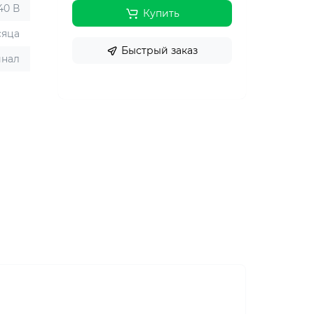
240 В
Купить
сяца
Быстрый заказ
инал