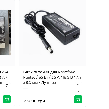
9,23A
Блок питания для ноутбука
Блок п
3 A /
Fujitsu / 65 Вт / 3.5 A / 18.5 В / 7.4
Dell / 13
гинал
x 5.0 мм / Лучшее
5.0 мм 
290.00 грн.
483.00 