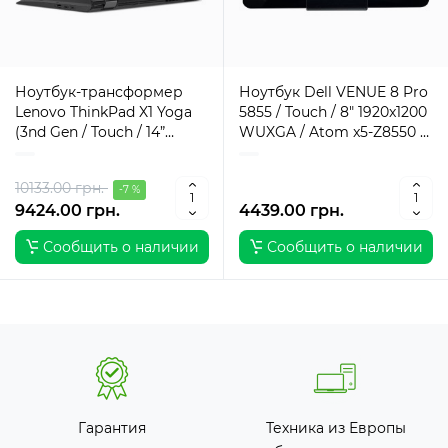
Ноутбук-трансформер
Ноутбук Dell VENUE 8 Pro
Lenovo ThinkPad X1 Yoga
5855 / Touch / 8" 1920x1200
(3nd Gen / Touch / 14”
WUXGA / Atom x5-Z8550 /
1920x1080 FullHD / 3nd
4 ГБ / SSD / 64 ГБ / AMD
Gen) / 8 ГБ / SSD / 256 ГБ /
Graphics / Класс А
10133.00 грн.
Intel HD Graphics 620 /
-7 %
9424.00 грн.
4439.00 грн.
Класс Б
Сообщить о наличии
Сообщить о наличии
Гарантия
Техника из Европы