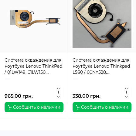
Система охдаждения для
Система охлаждения для
ноутбука Lenovo ThinkPad
ноутбука Lenovo Thinkpad
/ 01LW149, 01LW150,
L560 / 00NY528,
01LW151 / Оригинал
AT1DH001DT0, 01AY478,
AT1SS001DT0 / Оригинал
965.00 грн.
338.00 грн.
Сообщить о наличии
Сообщить о наличии