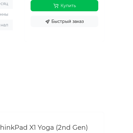
есяц
Купить
енны
Быстрый заказ
инал
inkPad X1 Yoga (2nd Gen)