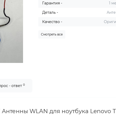
Гарантия -
1 м
Деталь -
Ант
Качество -
Ориг
Смотреть все
0
прос - ответ
У Антенны WLAN для ноутбука Lenovo Th