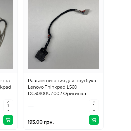
енна
Разъем питания для ноутбука
Антенн
nkpad
Lenovo Thinkpad L560
Lenovo 
DC30100UZ00 / Оригинал
DC33001
л
Оригин
193.00 грн.
145.00 