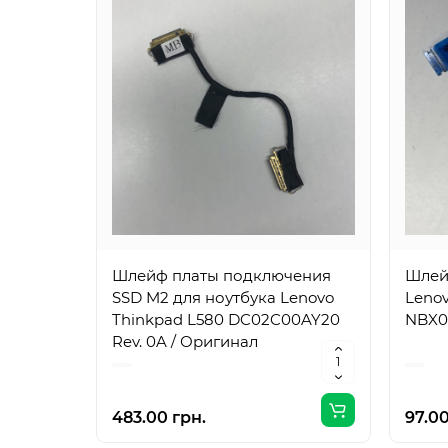
Шлейф платы подключения
Шлей
SSD M2 для ноутбука Lenovo
Lenov
Thinkpad L580 DC02C00AY20
NBX0
Rev. 0A / Оригинал
483.00 грн.
97.00