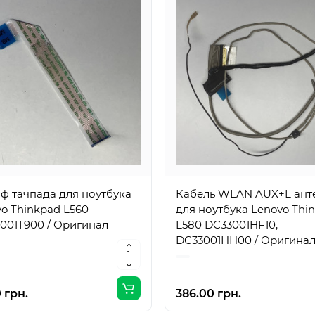
ф тачпада для ноутбука
Кабель WLAN AUX+L ант
o Thinkpad L560
для ноутбука Lenovo Thi
001T900 / Оригинал
L580 DC33001HF10,
DC33001HH00 / Оригина
 грн.
386.00 грн.