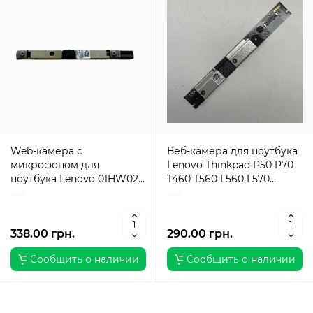
Web-камера с
Веб-камера для ноутбука
микрофоном для
Lenovo Thinkpad P50 P70
ноутбука Lenovo 01HW027,
T460 T560 L560 L570
01HW028
00HN367, 00HN375
338.00 грн.
290.00 грн.
Сообщить о наличии
Сообщить о наличии