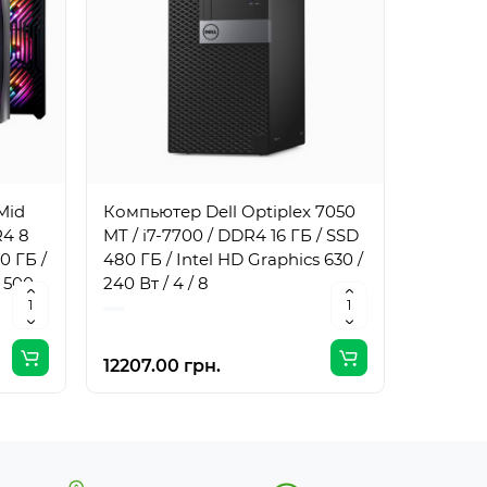
Mid
Компьютер Dell Optiplex 7050
Компьют
R4 8
MT / i7-7700 / DDR4 16 ГБ / SSD
MT / i7
0 ГБ /
480 ГБ / Intel HD Graphics 630 /
1 ТБ / I
 500
240 Вт / 4 / 8
240 Вт /
12207.00 грн.
17061.0