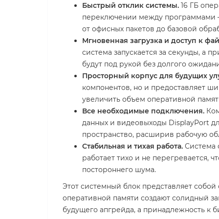
Быстрый отклик системы.
16 ГБ опер
переключении между программами —
от офисных пакетов до базовой обра
Мгновенная загрузка и доступ к фай
система запускается за секунды, а
будут под рукой без долгого ожидани
Просторный корпус для будущих ул
компонентов, но и предоставляет ш
увеличить объем оперативной памяти
Все необходимые подключения.
Ком
данных и видеовыходы DisplayPort д
пространство, расширив рабочую обл
Стабильная и тихая работа.
Система о
работает тихо и не перегревается, 
постороннего шума.
Этот системный блок представляет собой
оперативной памяти создают солидный за
будущего апгрейда, а принадлежность к б