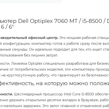
тер Dell Optiplex 7060 MT / i5-8500 / D
6 / 6"
оизводительный офисный центр.
Это мощная рабочая станци
й конфигурации, компьютер готов к работе сразу после вк
нные секунды. Он идеально подходит для тех, кто ищет с
пользования без лишних затрат.
ости. Линейка Optiplex специально разработана для бизнес
ичие от потребительских моделей, эти компьютеры проходя
на круглосуточную работу, что гарантирует их безотказност
ффективность, на которую можно полож
чности.
Шестиядерный процессор Intel Core i5-8500 обеспе
нно держать открытыми десятки вкладок в браузере, работ
з малейших задержек. Это залог плавной и отзывчивой раб