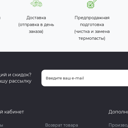
ы
Доставка
Предпродажная
(отправка в день
подготовка
заказа)
(чистка и замена
термопасты)
ций и скидок?
ашу рассылку
й кабинет
Дополн
ты
Возврат товара
Произво