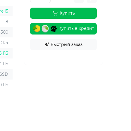
re i5
Купить
8
Купить в кредит
8500
DR4
Быстрый заказ
6 ГБ
4 ГБ
SSD
0 ГБ