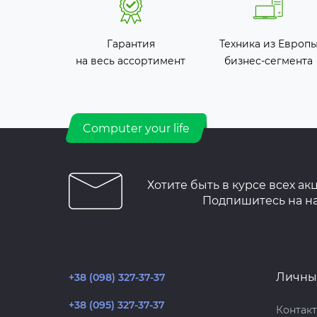
Гарантия
Техника из Европ
на весь ассортимент
бизнес-сегмента
Computer your life
Хотите быть в курсе всех ак
Подпишитесь на н
Личны
+38 (098) 327-37-37
+38 (095) 327-37-37
Контак