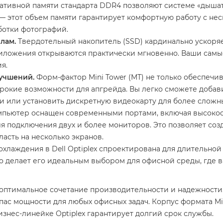
ативной памяти стандарта DDR4 позволяют системе «дышать
 этот объем памяти гарантирует комфортную работу с н
ботки фотографий.
лам.
Твердотельный накопитель (SSD) кардинально ускоря
 приложения открываются практически мгновенно. Ваши сам
я.
учшений.
Форм-фактор Mini Tower (MT) не только обеспеч
ирокие возможности для апгрейда. Вы легко сможете добав
 или установить дискретную видеокарту для более сложны
пьютер оснащен современными портами, включая высокоск
ля подключения двух и более мониторов. Это позволяет соз
асть на несколько экранов.
хлаждения в Dell Optiplex спроектирована для длительной
что делает его идеальным выбором для офисной среды, где 
 оптимальное сочетание производительности и надежности
пас мощности для любых офисных задач. Корпус формата Mi
изнес-линейке Optiplex гарантирует долгий срок службы.