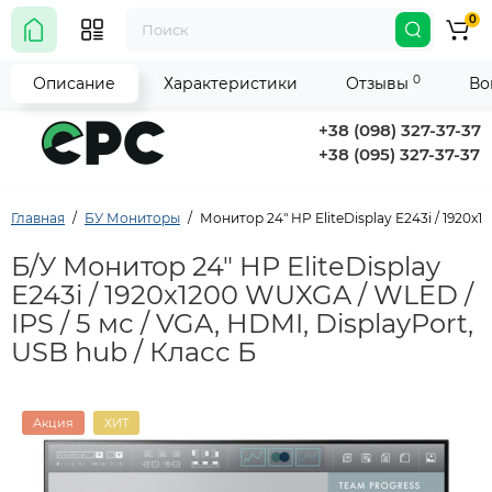
0
0
Описание
Характеристики
Отзывы
Во
+38 (098) 327-37-37
+38 (095) 327-37-37
Главная
БУ Мониторы
Монитор 24" HP EliteDisplay E243i / 1920x1
Б/У Монитор 24" HP EliteDisplay
E243i / 1920x1200 WUXGA / WLED /
IPS / 5 мс / VGA, HDMI, DisplayPort,
USB hub / Класс Б
Акция
ХИТ