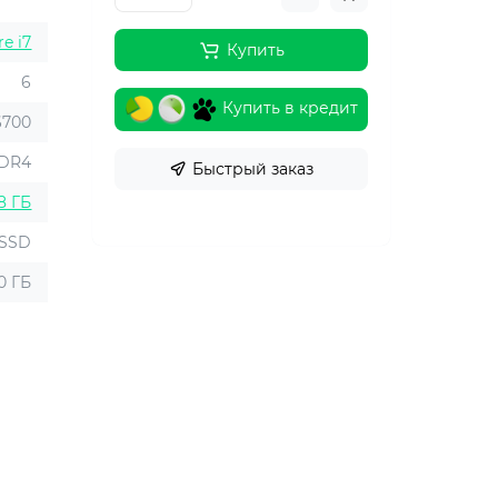
re i7
Купить
6
Купить в кредит
6700
DR4
Быстрый заказ
8 ГБ
SSD
0 ГБ