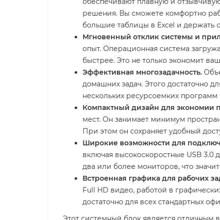
обеспечивают плавную и отзывчивую
решения. Вы сможете комфортно ра
большие таблицы в Excel и держать 
Мгновенный отклик системы и при
опыт. Операционная система загружа
быстрее. Это не только экономит ва
Эффективная многозадачность.
Объе
домашних задач. Этого достаточно д
нескольких ресурсоемких программ 
Компактный дизайн для экономии п
мест. Он занимает минимум простран
При этом он сохраняет удобный дост
Широкие возможности для подклю
включая высокоскоростные USB 3.0 
два или более мониторов, что знач
Встроенная графика для рабочих за
Full HD видео, работой в графическ
достаточно для всех стандартных оф
Этот системный блок является отличным 