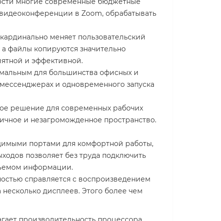
ности многие современные бюджетные
 видеоконференции в Zoom, обрабатывать
 кардинально меняет пользовательский
, а файлы копируются значительно
иятной и эффективной.
имальным для большинства офисных и
 в мессенджерах и одновременного запуска
ьное решение для современных рабочих
мичное и незагроможденное пространство.
имыми портами для комфортной работы,
ходов позволяет без труда подключить
бъемом информации.
ностью справляется с воспроизведением
 несколько дисплеев. Этого более чем
агает производительность процессора