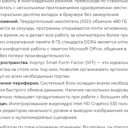
 работу в многозадачном режиме, превосходя по стабиль
ботать с несколькими приложениями одновременно: вести
открытыми десятки вкладок в браузере без замедлений.
ложений.
Твердотельный накопитель (SSD) объемом 480 ГБ
ется за секунды, программы открываются почти мгновенно
ше время, но и делает всю работу за компьютером более пр
м оперативной памяти 8 ГБ стандарта DDR4 является опт
ля комфортной работы с пакетом Microsoft Office, общения
без потери производительности.
ространства.
Корпус Small Form Factor (SFF) — это идеал
ства на столе или под ним, позволяя организовать эргоно
уп ко всем необходимым портам.
чения периферии.
Системный блок оснащен всеми необход
для быстрого обмена данными. Наличие нескольких видеовы
ительно повышает продуктивность при работе с большим о
дач.
Интегрированное видеоядро Intel HD Graphics 530 пол
их редакторах начального уровня и выводом изображения на
исных и мультимедийных сценариев.
выбором по трем ключевым причинам. Во-первых, он предл