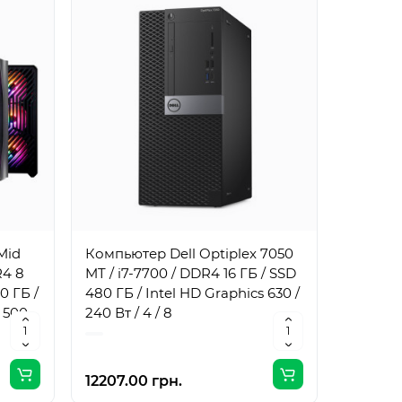
Mid
Компьютер Dell Optiplex 7050
Компьют
R4 8
MT / i7-7700 / DDR4 16 ГБ / SSD
MT / i7
0 ГБ /
480 ГБ / Intel HD Graphics 630 /
1 ТБ / I
 500
240 Вт / 4 / 8
240 Вт /
12207.00 грн.
17061.0