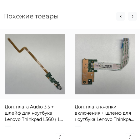
Похожие товары
Доп. плата Audio 3.5 +
Доп. плата кнопки
шлейф для ноутбука
включения + шлейф для
Lenovo Thinkpad L560 ( LS-
ноутбука Lenovo Thinkpad
C424P Rev 1.0, LS-C42CP
L560 ( LS-C426P Rev1.0, LS-
Rev 1.0 ) Оригинал
C42FP Rev 1.0 ) Оригинал