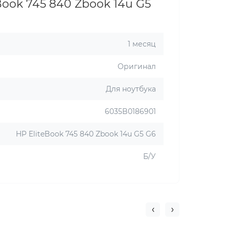
Book 745 840 Zbook 14u G5
1 месяц
Оригинал
Для ноутбука
6035B0186901
HP EliteBook 745 840 Zbook 14u G5 G6
Б/У