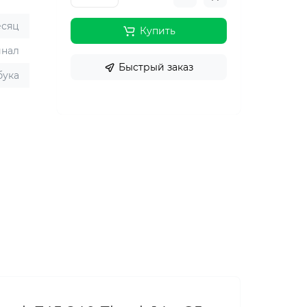
есяц
Купить
инал
Быстрый заказ
бука