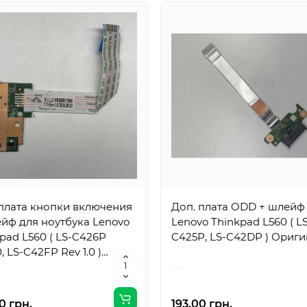
 плата кнопки включения
Доп. плата ODD + шлейф
йф для ноутбука Lenovo
Lenovo Thinkpad L560 ( L
pad L560 ( LS-C426P
C425P, LS-C42DP ) Ориг
0, LS-C42FP Rev 1.0 )
инал
0 грн.
193.00 грн.