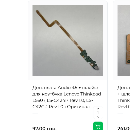
Доп. плата Audio 3.5 + шлейф
Доп.
для ноутбука Lenovo Thinkpad
+ шле
L560 ( LS-C424P Rev 1.0, LS-
Think
C42CP Rev 1.0 ) Оригинал
Rev1.
Ориг
97.00 грн.
241.0