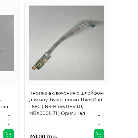
Кнопка включения с шлейфом
Доп. пл
S-
для ноутбука Lenovo ThinkPad
Lenovo 
инал
L580 ( NS-B465 REV:1.0,
C423P R
NBX0001L71 ) Оригинал
) Ориг
241.00 грн.
290.00 