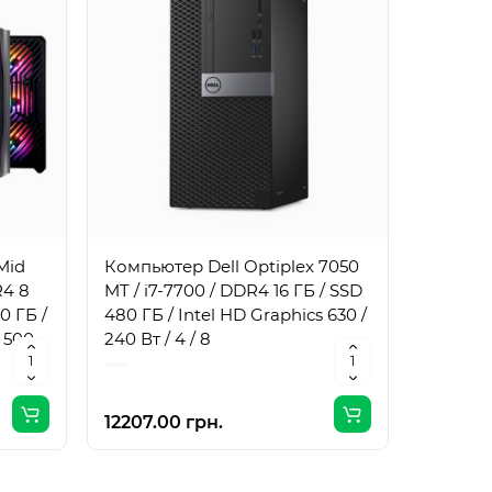
Mid
Компьютер Dell Optiplex 7050
Компьют
R4 8
MT / i7-7700 / DDR4 16 ГБ / SSD
MT / i7
0 ГБ /
480 ГБ / Intel HD Graphics 630 /
1 ТБ / I
 500
240 Вт / 4 / 8
240 Вт /
12207.00 грн.
17061.0