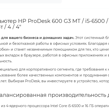
ютер HP ProDesk 600 G3 MT / i5-6500 / 
 / 4 / 4"
 для вашего бизнеса и домашних задач.
Этот системный бл
ьной и безотказной работы в офисных условиях. Благодар
обки» и станет незаменимым помощником для тех, кто цени
тых вкладок в браузере, работой в офисных приложениях 
ность.
ециально для корпоративного сегмента, где требования к 
ьзование более качественных компонентов и продуманная 
лет. Выбирая ProDesk, вы инвестируете в устройство, кот
балансированная производительность
 из 4-ядерного процессора Intel Core i5-6500 и 16 ГБ опе