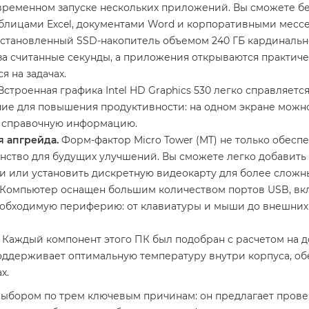
временном запуске нескольких приложений. Вы сможете б
аблицами Excel, документами Word и корпоративными мес
становленный SSD-накопитель объемом 240 ГБ кардинально
а считанные секунды, а приложения открываются практичес
 на задачах.
Встроенная графика Intel HD Graphics 530 легко справляет
ие для повышения продуктивности: на одном экране можно 
ь справочную информацию.
я апгрейда.
Форм-фактор Micro Tower (MT) не только обес
анство для будущих улучшений. Вы сможете легко добавить
 или установить дискретную видеокарту для более сложны
Компьютер оснащен большим количеством портов USB, вкл
еобходимую периферию: от клавиатуры и мыши до внешних
Каждый компонент этого ПК был подобран с расчетом на д
ддерживает оптимальную температуру внутри корпуса, об
х.
выбором по трем ключевым причинам: он предлагает пров