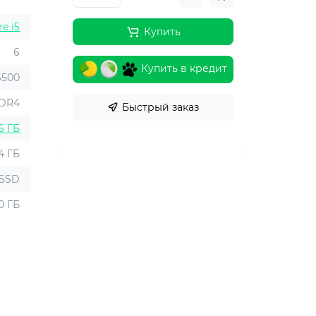
re i5
Купить
6
Купить в кредит
6500
DR4
Быстрый заказ
6 ГБ
4 ГБ
SSD
0 ГБ