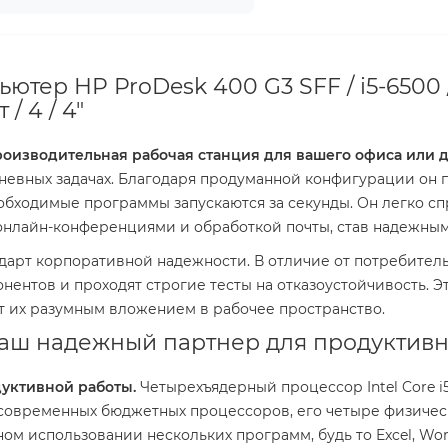
ютер HP ProDesk 400 G3 SFF / i5-6500 /
 / 4 / 4"
роизводительная рабочая станция для вашего офиса или д
дневных задачах. Благодаря продуманной конфигурации он п
обходимые программы запускаются за секунды. Он легко сп
, онлайн-конференциями и обработкой почты, став надежны
дарт корпоративной надежности. В отличие от потребитель
ентов и проходят строгие тесты на отказоустойчивость. Э
ает их разумным вложением в рабочее пространство.
Ваш надежный партнер для продуктив
уктивной работы.
Четырехъядерный процессор Intel Core i
 современных бюджетных процессоров, его четыре физичес
ом использовании нескольких программ, будь то Excel, W