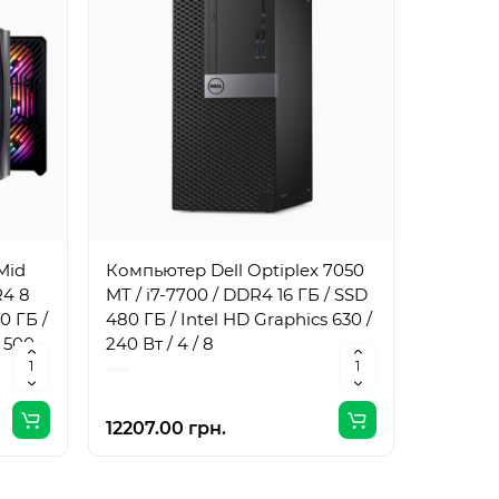
Mid
Компьютер Dell Optiplex 7050
Компьют
R4 8
MT / i7-7700 / DDR4 16 ГБ / SSD
MT / i7
0 ГБ /
480 ГБ / Intel HD Graphics 630 /
1 ТБ / I
 500
240 Вт / 4 / 8
240 Вт /
12207.00 грн.
17061.0