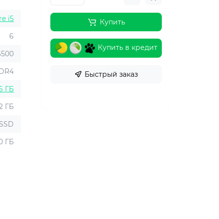
re i5
Купить
6
Купить в кредит
6500
DR4
Быстрый заказ
6 ГБ
2 ГБ
SSD
0 ГБ