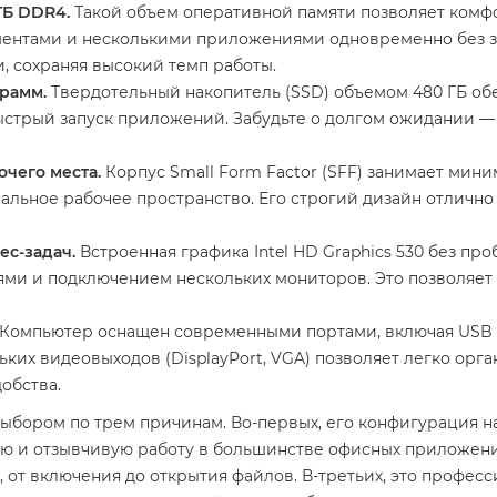
ГБ DDR4.
Такой объем оперативной памяти позволяет комфо
ментами и несколькими приложениями одновременно без з
, сохраняя высокий темп работы.
рамм.
Твердотельный накопитель (SSD) объемом 480 ГБ об
ыстрый запуск приложений. Забудьте о долгом ожидании —
чего места.
Корпус Small Form Factor (SFF) занимает мини
нальное рабочее пространство. Его строгий дизайн отличн
ес-задач.
Встроенная графика Intel HD Graphics 530 без п
иями и подключением нескольких мониторов. Это позволяе
Компьютер оснащен современными портами, включая USB 3
ких видеовыходов (DisplayPort, VGA) позволяет легко ор
обства.
бором по трем причинам. Во-первых, его конфигурация на ба
ю и отзывчивую работу в большинстве офисных приложени
, от включения до открытия файлов. В-третьих, это профе