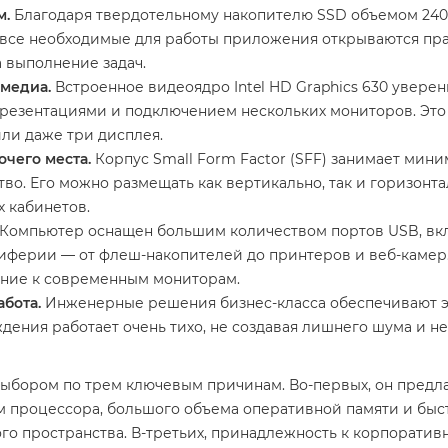
м.
Благодаря твердотельному накопителю SSD объемом 240
а все необходимые для работы приложения открываются пр
 выполнение задач.
имедиа.
Встроенное видеоядро Intel HD Graphics 630 увере
 презентациями и подключением нескольких мониторов. Это
или даже три дисплея.
чего места.
Корпус Small Form Factor (SFF) занимает мини
во. Его можно размещать как вертикально, так и горизонт
 кабинетов.
Компьютер оснащен большим количеством портов USB, вкл
ферии — от флеш-накопителей до принтеров и веб-камер.
ение к современным мониторам.
бота.
Инженерные решения бизнес-класса обеспечивают э
дения работает очень тихо, не создавая лишнего шума и не
выбором по трем ключевым причинам. Во-первых, он предл
процессора, большого объема оперативной памяти и быстр
о пространства. В-третьих, принадлежность к корпоративн