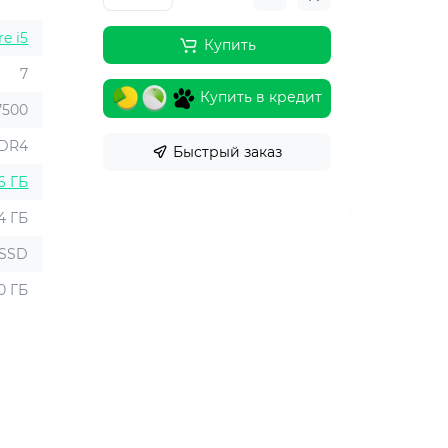
re i5
Купить
7
Купить в кредит
7500
DR4
Быстрый заказ
6 ГБ
4 ГБ
SSD
0 ГБ