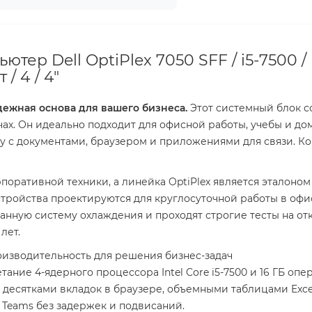
тер Dell OptiPlex 7050 SFF / i5-7500 / 
 / 4 / 4"
адежная основа для вашего бизнеса.
Этот системный блок со
чах. Он идеально подходит для офисной работы, учебы и д
у с документами, браузером и приложениями для связи. Ко
поративной техники, а линейка OptiPlex является эталоном
тройства проектируются для круглосуточной работы в офи
нную систему охлаждения и проходят строгие тесты на отк
лет.
роизводительность для решения бизнес-задач
тание 4-ядерного процессора Intel Core i5-7500 и 16 ГБ о
 десятками вкладок в браузере, объемными таблицами Exc
Teams без задержек и подвисаний.