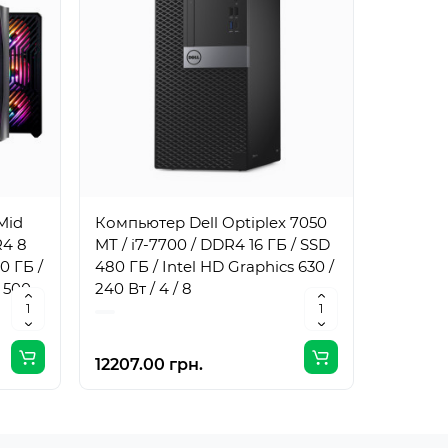
Mid
Компьютер Dell Optiplex 7050
Компьют
R4 8
MT / i7-7700 / DDR4 16 ГБ / SSD
MT / i7
0 ГБ /
480 ГБ / Intel HD Graphics 630 /
1 ТБ / I
 500
240 Вт / 4 / 8
240 Вт /
12207.00 грн.
17061.0