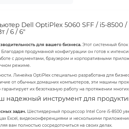
тер Dell OptiPlex 5060 SFF / i5-8500 /
 / 6 / 6"
изводительность для вашего бизнеса.
Этот системный блок с
е. Благодаря продуманной конфигурации он готов к интенс
работе с документами, браузером и корпоративными прилож
ачном режиме.
ости. Линейка OptiPlex специально разработана для бизнес
ичие от обычных домашних компьютеров, эти машины прохо
гарантирует их безотказную работу на протяжении многих 
Ваш надежный инструмент для продукт
сных задач.
Шестиядерный процессор Intel Core i5-8500 ув
лицах Excel, видеоконференциями и несколькими приложен
ляя вам полностью сосредоточиться на своих делах.