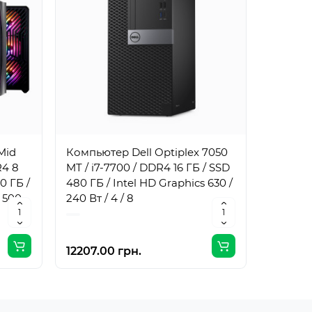
Mid
Компьютер Dell Optiplex 7050
Компьют
R4 8
MT / i7-7700 / DDR4 16 ГБ / SSD
MT / i7
0 ГБ /
480 ГБ / Intel HD Graphics 630 /
1 ТБ / I
 500
240 Вт / 4 / 8
240 Вт /
12207.00 грн.
17061.0