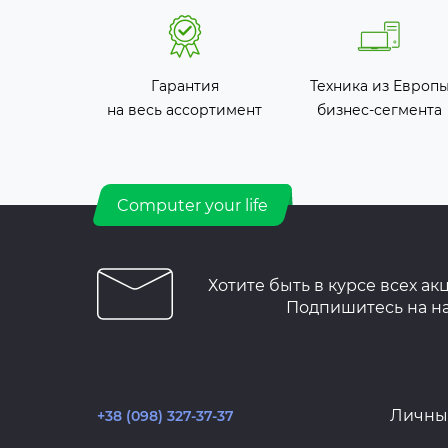
Гарантия
Техника из Европ
на весь ассортимент
бизнес-сегмента
Computer your life
Хотите быть в курсе всех ак
Подпишитесь на н
Личны
+38 (098) 327-37-37