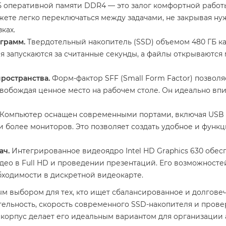
Б оперативной памяти DDR4 — это залог комфортной рабо
те легко переключаться между задачами, не закрывая нужн
ках.
грамм.
Твердотельный накопитель (SSD) объемом 480 ГБ ка
запускаются за считанные секунды, а файлы открываются 
ространства.
Форм-фактор SFF (Small Form Factor) позволя
освобождая ценное место на рабочем столе. Он идеально вп
Компьютер оснащен современными портами, включая USB 3
 более мониторов. Это позволяет создать удобное и функ
ач.
Интегрированное видеоядро Intel HD Graphics 630 обе
део в Full HD и проведении презентаций. Его возможносте
ходимости в дискретной видеокарте.
ым выбором для тех, кто ищет сбалансированное и долгове
тельность, скорость современного SSD-накопителя и пров
корпус делает его идеальным вариантом для организации а