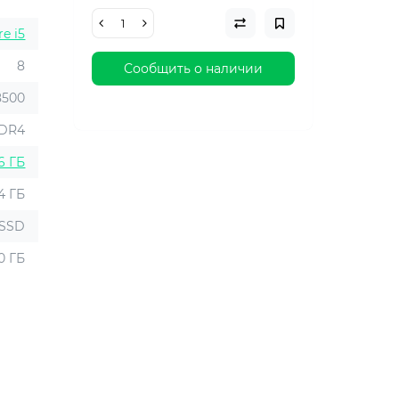
re i5
8
Сообщить о наличии
8500
DR4
6 ГБ
4 ГБ
SSD
0 ГБ