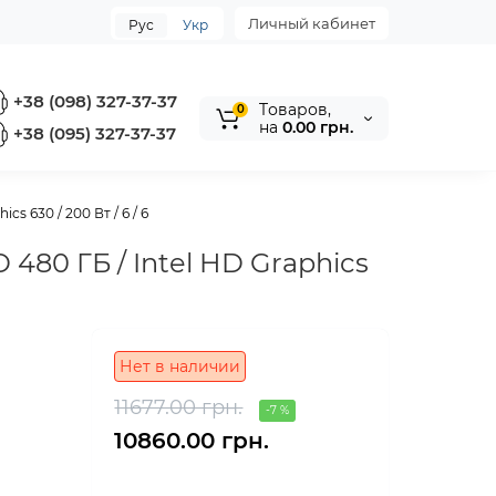
Личный кабинет
Рус
Укр
+38 (098) 327-37-37
Tоваров,
0
на
0.00 грн.
+38 (095) 327-37-37
cs 630 / 200 Вт / 6 / 6
D 480 ГБ / Intel HD Graphics
Нет в наличии
11677.00 грн.
-7 %
10860.00 грн.