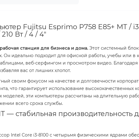
ютер Fujitsu Esprimo P758 E85+ MT / i3
210 Вт / 4 / 4"
 рабочая станция для бизнеса и дома.
Этот системный блок 
х. Он идеально подходит для офисной работы, учебы или в
 таблицами, веб-серфингом и просмотром видео. Благодар
избавляя вас от лишних хлопот.
тный своим фокусом на качестве и долговечности корпорат
ента, что гарантирует использование высококачественных 
х моделей, эти компьютеры рассчитаны на длительную раб
жении всего срока службы.
 MT — стабильная производительность
ор Intel Core i3-8100 с четырьмя физическими ядрами обе