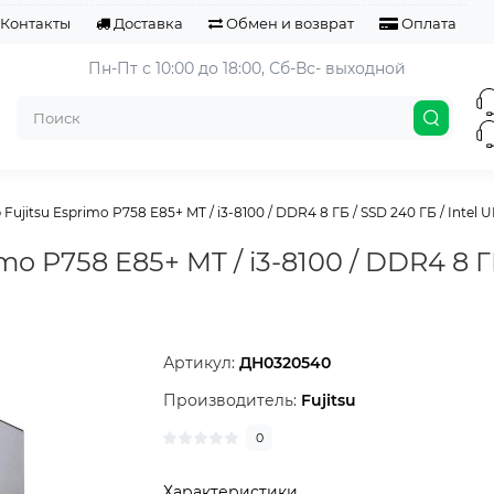
Контакты
Доставка
Обмен и возврат
Оплата
Пн-Пт с 10:00 до 18:00, 
Сб-Вс- выходной
ujitsu Esprimo P758 E85+ MT / i3-8100 / DDR4 8 ГБ / SSD 240 ГБ / Intel UHD
o P758 E85+ MT / i3-8100 / DDR4 8 ГБ
Артикул:
ДН0320540
Производитель:
Fujitsu
0
Характеристики