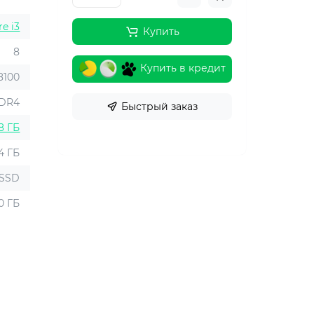
re i3
Купить
8
Купить в кредит
-8100
DR4
Быстрый заказ
8 ГБ
4 ГБ
SSD
0 ГБ