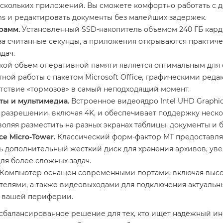
скольких приложений. Вы сможете комфортно работать с де
 и редактировать документы без малейших задержек.
рамм.
Установленный SSD-накопитель объемом 240 ГБ кард
а считанные секунды, а приложения открываются практиче
дач.
кой объем оперативной памяти является оптимальным для
тной работы с пакетом Microsoft Office, графическими ред
утствие «тормозов» в самый неподходящий момент.
ты и мультимедиа.
Встроенное видеоядро Intel UHD Graphic
разрешении, включая 4K, и обеспечивает поддержку неск
оляя разместить на разных экранах таблицы, документы и б
е Micro-Tower.
Классический форм-фактор MT предоставля
ть дополнительный жесткий диск для хранения архивов, ув
ля более сложных задач.
Компьютер оснащен современными портами, включая высок
елями, а также видеовыходами для подключения актуальн
й вашей периферии.
сбалансированное решение для тех, кто ищет надежный ин