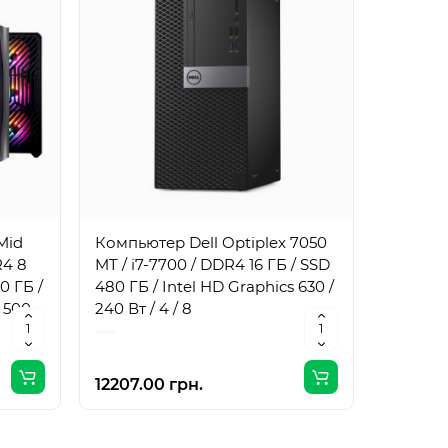
Mid
Компьютер Dell Optiplex 7050
Компьют
R4 8
MT / i7-7700 / DDR4 16 ГБ / SSD
MT / i7
0 ГБ /
480 ГБ / Intel HD Graphics 630 /
1 ТБ / I
 500
240 Вт / 4 / 8
240 Вт /
12207.00 грн.
17061.0