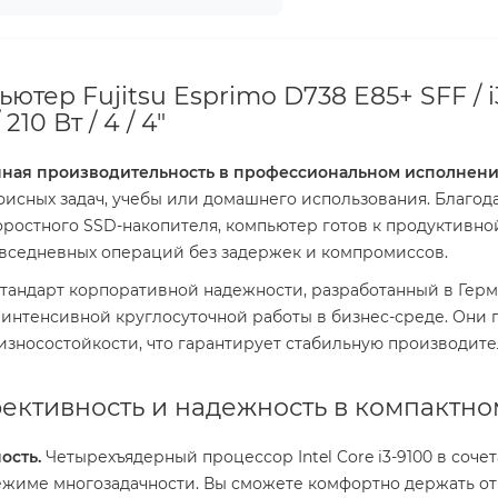
тер Fujitsu Esprimo D738 E85+ SFF / i3
210 Вт / 4 / 4"
енная производительность в профессиональном исполнени
исных задач, учебы или домашнего использования. Благо
коростного SSD-накопителя, компьютер готов к продуктивно
вседневных операций без задержек и компромиссов.
стандарт корпоративной надежности, разработанный в Герм
 интенсивной круглосуточной работы в бизнес-среде. Они 
зносостойкости, что гарантирует стабильную производите
фективность и надежность в компактно
ость.
Четырехъядерный процессор Intel Core i3-9100 в соче
ежиме многозадачности. Вы сможете комфортно держать от