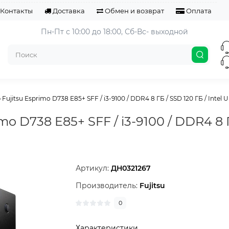
Контакты
Доставка
Обмен и возврат
Оплата
Пн-Пт с 10:00 до 18:00, 
Сб-Вс- выходной
ujitsu Esprimo D738 E85+ SFF / i3-9100 / DDR4 8 ГБ / SSD 120 ГБ / Intel UH
o D738 E85+ SFF / i3-9100 / DDR4 8 Г
Артикул:
ДН0321267
Производитель:
Fujitsu
0
Характеристики