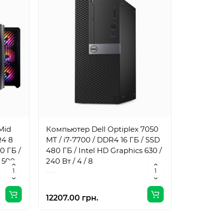
Mid
Компьютер Dell Optiplex 7050
Компьют
R4 8
MT / i7-7700 / DDR4 16 ГБ / SSD
MT / i7
0 ГБ /
480 ГБ / Intel HD Graphics 630 /
1 ТБ / I
 500
240 Вт / 4 / 8
240 Вт /
12207.00 грн.
17061.0