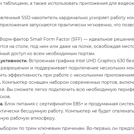
 таблицами, а также использовать приложения для видеок
вленный SSD-накопитель кардинально ускоряет работу ко
а приложения запускаются практически мгновенно, что позв
Форм-фактор Small Form Factor (SFF) — идеальное решение
тся на столе, под ним или даже на полке, освобождая мес
обный доступ ко всем необходимым портам.
уктивности.
Встроенная графика Intel UHD Graphics 630 бе
 разрешении и поддерживает подключение нескольких мон
ить эффективность при работе с несколькими приложения
.
Компьютер оснащен набором современных портов, включа
ей. Вы сможете легко подключить всю необходимую перифе
сков.
а.
Блок питания с сертификатом E85+ и продуманная систе
ктически бесшумную работу. Компьютер не будет отвлекат
тную рабочую атмосферу.
выбором по трем ключевым причинам. Во-первых, он предл