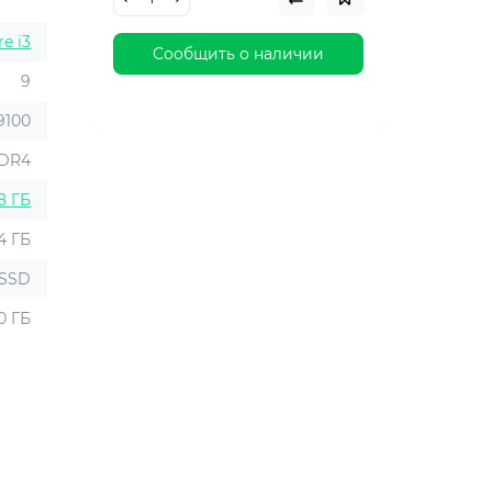
re i3
Сообщить о наличии
9
-9100
DR4
8 ГБ
4 ГБ
SSD
0 ГБ