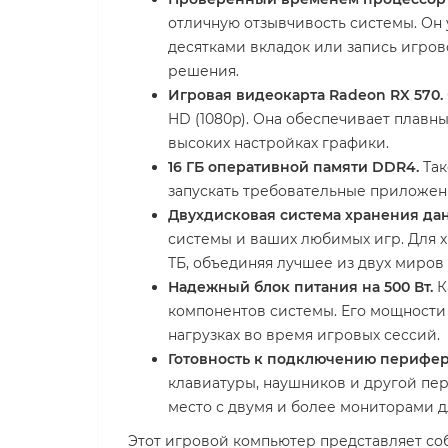
отличную отзывчивость системы. Он у
десятками вкладок или запись игро
решения.
Игровая видеокарта Radeon RX 570.
HD (1080p). Она обеспечивает плавный
высоких настройках графики.
16 ГБ оперативной памяти DDR4.
Так
запускать требовательные приложен
Двухдисковая система хранения да
системы и ваших любимых игр. Для 
ТБ, объединяя лучшее из двух миров 
Надежный блок питания на 500 Вт.
К
компонентов системы. Его мощности
нагрузках во время игровых сессий.
Готовность к подключению перифер
клавиатуры, наушников и другой пе
место с двумя и более мониторами 
Этот игровой компьютер представляет со