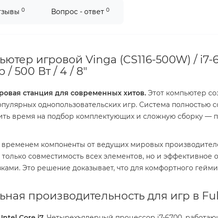
0
0
тзывы
Вопрос - ответ
ютер игровой Vinga (CS116-500W) / i7-6
/ 500 Вт / 4 / 8"
ровая станция для современных хитов.
Этот компьютер соз
пулярных однопользовательских игр. Система полностью соб
тить время на подбор комплектующих и сложную сборку — 
временем компоненты от ведущих мировых производителей,
только совместимость всех элементов, но и эффективное 
ками. Это решение доказывает, что для комфортного гейми
ьная производительность для игр в Fu
tel Core i7.
Четырехъядерный процессор i7-6700, работаю