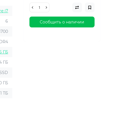
re i7
6
Сообщить о наличии
6700
DR4
6 ГБ
4 ГБ
SSD
0 ГБ
1 ТБ