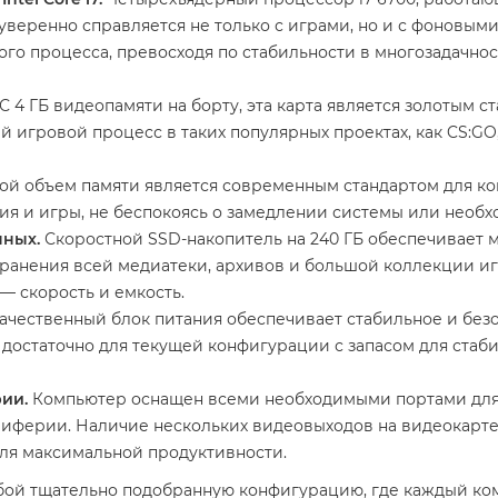
веренно справляется не только с играми, но и с фоновыми 
вого процесса, превосходя по стабильности в многозадач
С 4 ГБ видеопамяти на борту, эта карта является золотым с
 игровой процесс в таких популярных проектах, как CS:GO, Do
ой объем памяти является современным стандартом для к
ия и игры, не беспокоясь о замедлении системы или необ
нных.
Скоростной SSD-накопитель на 240 ГБ обеспечивает 
хранения всей медиатеки, архивов и большой коллекции и
— скорость и емкость.
ачественный блок питания обеспечивает стабильное и без
 достаточно для текущей конфигурации с запасом для стаб
ии.
Компьютер оснащен всеми необходимыми портами для
риферии. Наличие нескольких видеовыходов на видеокарте
для максимальной продуктивности.
бой тщательно подобранную конфигурацию, где каждый ком