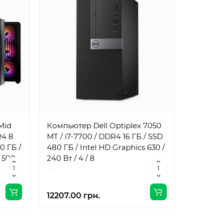
Mid
Компьютер Dell Optiplex 7050
Компьют
R4 8
MT / i7-7700 / DDR4 16 ГБ / SSD
MT / i7
0 ГБ /
480 ГБ / Intel HD Graphics 630 /
1 ТБ / I
 500
240 Вт / 4 / 8
240 Вт /
12207.00 грн.
17061.0