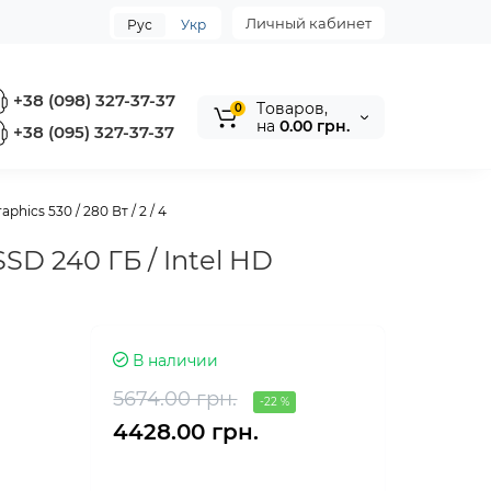
Личный кабинет
Рус
Укр
+38 (098) 327-37-37
Tоваров,
0
на
0.00 грн.
+38 (095) 327-37-37
phics 530 / 280 Вт / 2 / 4
SSD 240 ГБ / Intel HD
В наличии
5674.00 грн.
-22 %
4428.00 грн.