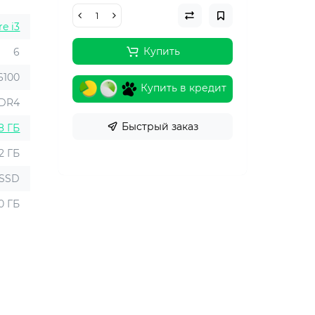
re i3
Купить
6
-6100
Купить в кредит
DR4
Быстрый заказ
8 ГБ
2 ГБ
SSD
0 ГБ