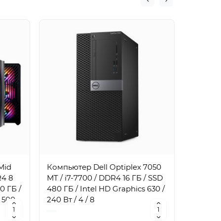
Mid
Компьютер Dell Optiplex 7050
Компьют
R4 8
MT / i7-7700 / DDR4 16 ГБ / SSD
MT / i7
0 ГБ /
480 ГБ / Intel HD Graphics 630 /
1 ТБ / I
 500
240 Вт / 4 / 8
240 Вт /