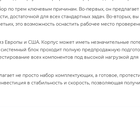
ор по трем ключевым причинам. Во-первых, он предлагае
и, достаточной для всех стандартных задач. Во-вторых, в
ретьих, это возможность оснастить рабочее место провере
з Европы и США. Корпус может иметь незначительные потер
 системный блок проходит полную предпродажную подготов
тестирование всех компонентов под высокой нагрузкой для
длагает не просто набор комплектующих, а готовое, проте
 инвестиция в стабильность и скорость, позволяющая полу