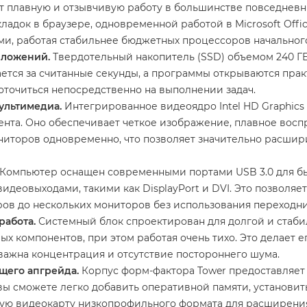
т плавную и отзывчивую работу в большинстве повседневн
кладок в браузере, одновременной работой в Microsoft Of
ми, работая стабильнее бюджетных процессоров начального
иложений.
Твердотельный накопитель (SSD) объемом 240 Г
ется за считанные секунды, а программы открываются прак
оточиться непосредственно на выполнении задач.
ультимедиа.
Интегрированное видеоядро Intel HD Graphics
нта. Оно обеспечивает четкое изображение, плавное восп
иторов одновременно, что позволяет значительно расшири
Компьютер оснащен современными портами USB 3.0 для бы
видеовыходами, такими как DisplayPort и DVI. Это позволя
ов до нескольких мониторов без использования переходни
работа.
Системный блок спроектирован для долгой и стаби
ых компонентов, при этом работая очень тихо. Это делает
важна концентрация и отсутствие постороннего шума.
щего апгрейда.
Корпус форм-фактора Tower предоставляет 
ы сможете легко добавить оперативной памяти, установит
ую видеокарту низкопрофильного формата для расширени