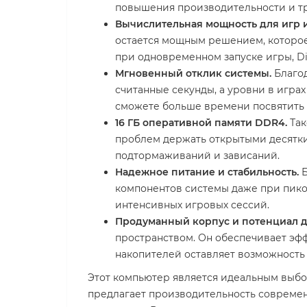
повышения производительности и тр
Вычислительная мощность для игр и
остается мощным решением, которое
при одновременном запуске игры, Di
Мгновенный отклик системы.
Благод
считанные секунды, а уровни в игра
сможете больше времени посвятить
16 ГБ оперативной памяти DDR4.
Так
проблем держать открытыми десятки 
подтормаживаний и зависаний.
Надежное питание и стабильность.
Б
компонентов системы даже при пико
интенсивных игровых сессий.
Продуманный корпус и потенциал д
пространством. Он обеспечивает эф
накопителей оставляет возможность
Этот компьютер является идеальным выбо
предлагает производительность современ