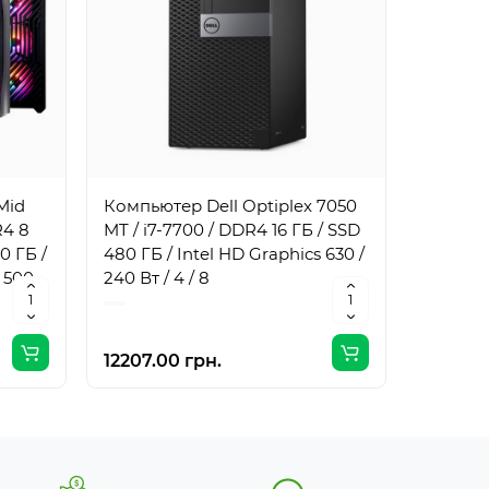
Mid
Компьютер Dell Optiplex 7050
Компьют
R4 8
MT / i7-7700 / DDR4 16 ГБ / SSD
MT / i7
0 ГБ /
480 ГБ / Intel HD Graphics 630 /
1 ТБ / I
 500
240 Вт / 4 / 8
240 Вт /
12207.00 грн.
17061.0