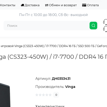
Контакты
Доставка
Обмен и возврат
Оплата
Пн-Пт с 10:00 до 18:00, 
Сб-Вс- выходной
гровой Vinga (CS323-450W) / i7-7700 / DDR4 16 ГБ / SSD 500 ГБ / GeForce
 (CS323-450W) / i7-7700 / DDR4 16 Г
Артикул:
ДН0353431
Производитель:
Vinga
0
Характеристики