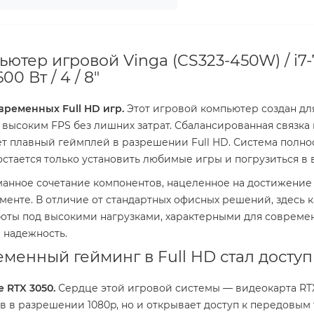
ютер игровой Vinga (CS323-450W) / i7-
0 Вт / 4 / 8"
временных Full HD игр.
Этот игровой компьютер создан для
ысоким FPS без лишних затрат. Сбалансированная связка 
т плавный геймплей в разрешении Full HD. Система полнос
остается только установить любимые игры и погрузиться в
манное сочетание компонентов, нацеленное на достижени
енте. В отличие от стандартных офисных решений, здесь к
боты под высокими нагрузками, характерными для современ
 надежность.
еменный гейминг в Full HD стал досту
 RTX 3050.
Сердце этой игровой системы — видеокарта RTX 
в в разрешении 1080p, но и открывает доступ к передовым