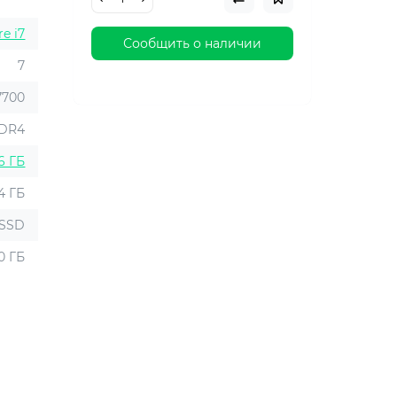
re i7
Сообщить о наличии
7
7700
DR4
6 ГБ
4 ГБ
SSD
0 ГБ