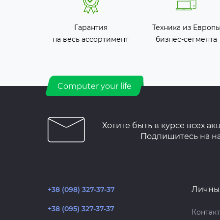
Гарантия
Техника из Европ
на весь ассортимент
бизнес-сегмента
Computer your life
Хотите быть в курсе всех ак
Подпишитесь на н
Личны
+38 (098) 327-37-37
+38 (095) 327-37-37
Контак