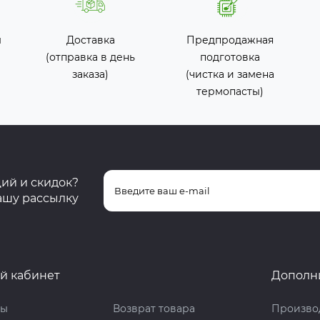
ы
Доставка
Предпродажная
(отправка в день
подготовка
заказа)
(чистка и замена
термопасты)
ций и скидок?
ашу рассылку
й кабинет
Дополн
ты
Возврат товара
Произво