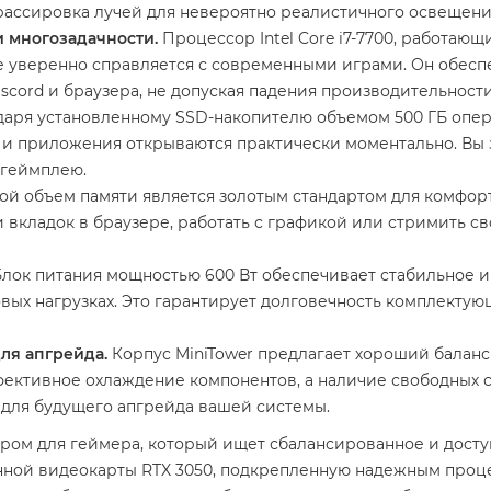
ассировка лучей для невероятно реалистичного освещени
 многозадачности.
Процессор Intel Core i7-7700, работающий
 уверенно справляется с современными играми. Он обесп
scord и браузера, не допуская падения производительност
аря установленному SSD-накопителю объемом 500 ГБ опер
х и приложения открываются практически моментально. Вы з
 геймплею.
ой объем памяти является золотым стандартом для комфор
вкладок в браузере, работать с графикой или стримить св
лок питания мощностью 600 Вт обеспечивает стабильное и
вых нагрузках. Это гарантирует долговечность комплектую
ля апгрейда.
Корпус MiniTower предлагает хороший балан
фективное охлаждение компонентов, а наличие свободных с
 для будущего апгрейда вашей системы.
ром для геймера, который ищет сбалансированное и доступ
ной видеокарты RTX 3050, подкрепленную надежным проце