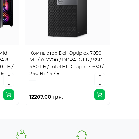
Mid
Компьютер Dell Optiplex 7050
Компьют
R4 8
MT / i7-7700 / DDR4 16 ГБ / SSD
MT / i7
0 ГБ /
480 ГБ / Intel HD Graphics 630 /
1 ТБ / I
 500
240 Вт / 4 / 8
240 Вт /
12207.00 грн.
17061.0